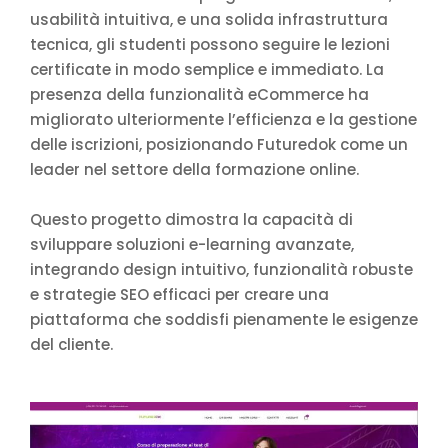
usabilità intuitiva, e una solida infrastruttura
tecnica, gli studenti possono seguire le lezioni
certificate in modo semplice e immediato. La
presenza della funzionalità eCommerce ha
migliorato ulteriormente l’efficienza e la gestione
delle iscrizioni, posizionando Futuredok come un
leader nel settore della formazione online.
Questo progetto dimostra la capacità di
sviluppare soluzioni e-learning avanzate,
integrando design intuitivo, funzionalità robuste
e strategie SEO efficaci per creare una
piattaforma che soddisfi pienamente le esigenze
del cliente.