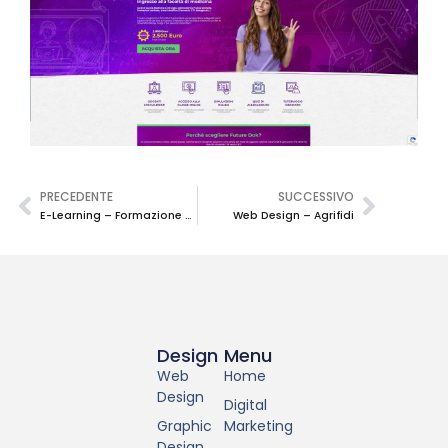
PRECEDENTE
SUCCESSIVO
E-Learning – Formazione Srl Italia
Web Design – Agrifidi
Design
Menu
Web
Home
Design
Digital
Graphic
Marketing
Design