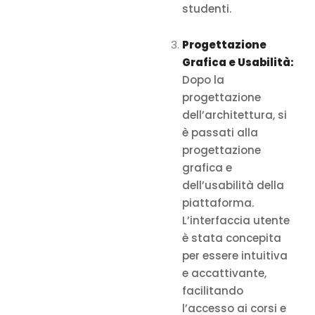
studenti.
Progettazione
Grafica e Usabilità:
Dopo la
progettazione
dell’architettura, si
è passati alla
progettazione
grafica e
dell’usabilità della
piattaforma.
L’interfaccia utente
è stata concepita
per essere intuitiva
e accattivante,
facilitando
l’accesso ai corsi e