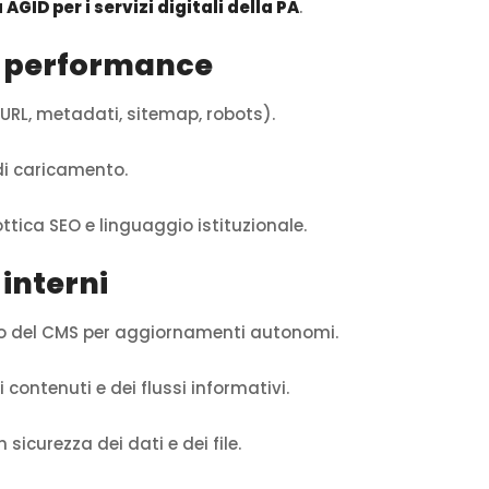
AGID per i servizi digitali della PA
.
 e performance
URL, metadati, sitemap, robots).
 di caricamento.
ottica SEO e linguaggio istituzionale.
 interni
zzo del CMS per aggiornamenti autonomi.
 contenuti e dei flussi informativi.
sicurezza dei dati e dei file.