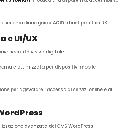
ei contenuti
in ottica di trasparenza, accessibilità
ve secondo linee guida AGID e best practice UX.
a e UI/UX
uova identità visiva digitale.
derna e ottimizzata per dispositivi mobile
one per agevolare l’accesso ai servizi online e ai
 WordPress
nalizzazione avanzata del CMS WordPress.