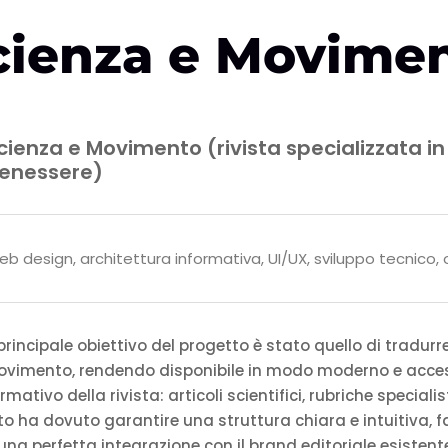
cienza e Movime
cienza e Movimento (rivista specializzata in
enessere)
b design, architettura informativa, UI/UX, sviluppo tecnico
 principale obiettivo del progetto è stato quello di tradurr
ovimento, rendendo disponibile in modo moderno e accessi
rmativo della rivista: articoli scientifici, rubriche specia
to ha dovuto garantire una struttura chiara e intuitiva, fac
una perfetta integrazione con il brand editoriale esistent