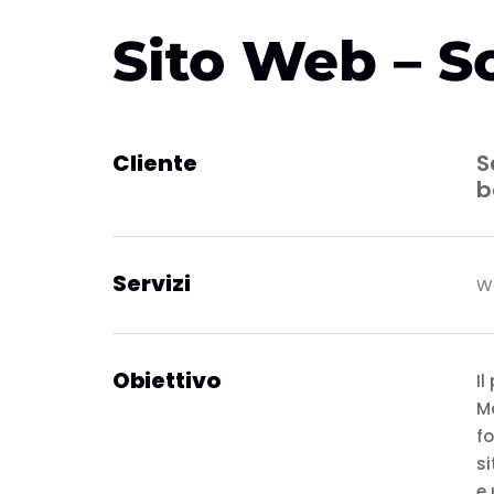
Sito Web – S
Cliente
S
b
Servizi
We
Obiettivo
Il
M
fo
si
e 