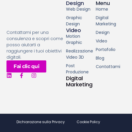
Design
Menu
Web Design
Home
Graphic
Digital
Design
Marketing
Video
Design
Contattami per una
Motion
consulenza e scopri come
Video
Graphic
posso aiutarti a
Portafolio
Realizzazione
raggiungere i tuoi obiettivi
Video 3D
digitali.
Blog
Post
Fai clic qui
Contattami
Produzione
Digital
Marketing
Dichiarazione sulla Privacy
Cookie Policy